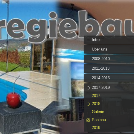
Intro
Über uns
2008-2010
2011-2013
2014-2016
2017-2019
2017
2018
Galerie
Poolbau
2019