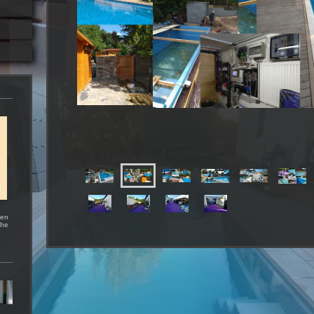
hen
che