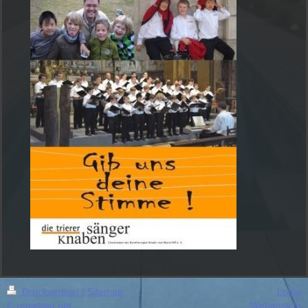
Druckversion
|
Sitemap
Login
© regiebau.net
Webansicht